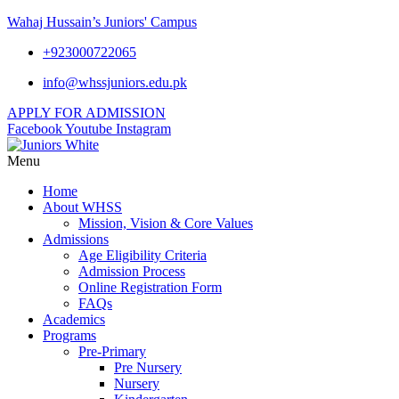
Wahaj Hussain’s Juniors' Campus
+923000722065
info@whssjuniors.edu.pk
APPLY FOR ADMISSION
Facebook
Youtube
Instagram
Menu
Home
About WHSS
Mission, Vision & Core Values
Admissions
Age Eligibility Criteria
Admission Process
Online Registration Form
FAQs
Academics
Programs
Pre-Primary
Pre Nursery
Nursery