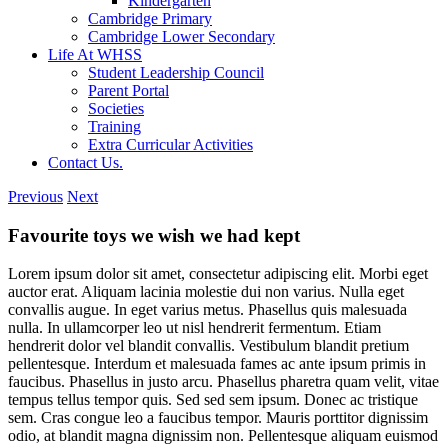
Kindergarten
Cambridge Primary
Cambridge Lower Secondary
Life At WHSS
Student Leadership Council
Parent Portal
Societies
Training
Extra Curricular Activities
Contact Us.
Previous
Next
Favourite toys we wish we had kept
Lorem ipsum dolor sit amet, consectetur adipiscing elit. Morbi eget
auctor erat. Aliquam lacinia molestie dui non varius. Nulla eget
convallis augue. In eget varius metus. Phasellus quis malesuada
nulla. In ullamcorper leo ut nisl hendrerit fermentum. Etiam
hendrerit dolor vel blandit convallis. Vestibulum blandit pretium
pellentesque. Interdum et malesuada fames ac ante ipsum primis in
faucibus. Phasellus in justo arcu. Phasellus pharetra quam velit, vitae
tempus tellus tempor quis. Sed sed sem ipsum. Donec ac tristique
sem. Cras congue leo a faucibus tempor. Mauris porttitor dignissim
odio, at blandit magna dignissim non. Pellentesque aliquam euismod