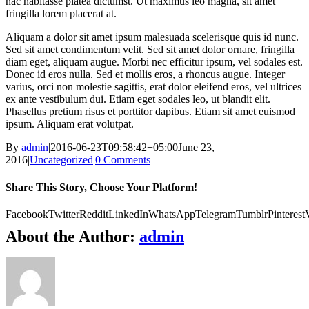
hac habitasse platea dictumst. Ut maximus leo magna, sit amet
fringilla lorem placerat at.
Aliquam a dolor sit amet ipsum malesuada scelerisque quis id nunc.
Sed sit amet condimentum velit. Sed sit amet dolor ornare, fringilla
diam eget, aliquam augue. Morbi nec efficitur ipsum, vel sodales est.
Donec id eros nulla. Sed et mollis eros, a rhoncus augue. Integer
varius, orci non molestie sagittis, erat dolor eleifend eros, vel ultrices
ex ante vestibulum dui. Etiam eget sodales leo, ut blandit elit.
Phasellus pretium risus et porttitor dapibus. Etiam sit amet euismod
ipsum. Aliquam erat volutpat.
By
admin
|
2016-06-23T09:58:42+05:00
June 23,
2016
|
Uncategorized
|
0 Comments
Share This Story, Choose Your Platform!
Facebook
Twitter
Reddit
LinkedIn
WhatsApp
Telegram
Tumblr
Pinterest
About the Author:
admin