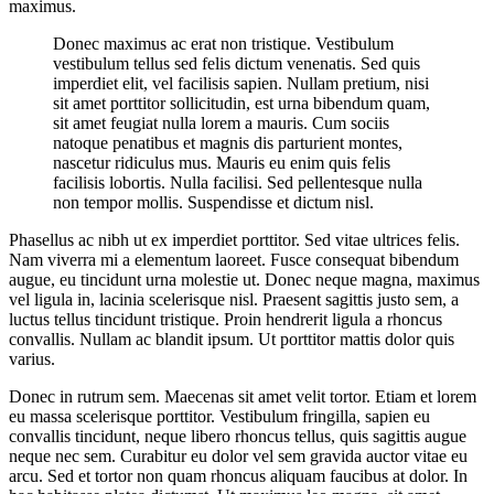
maximus.
Donec maximus ac erat non tristique. Vestibulum
vestibulum tellus sed felis dictum venenatis. Sed quis
imperdiet elit, vel facilisis sapien. Nullam pretium, nisi
sit amet porttitor sollicitudin, est urna bibendum quam,
sit amet feugiat nulla lorem a mauris. Cum sociis
natoque penatibus et magnis dis parturient montes,
nascetur ridiculus mus. Mauris eu enim quis felis
facilisis lobortis. Nulla facilisi. Sed pellentesque nulla
non tempor mollis. Suspendisse et dictum nisl.
Phasellus ac nibh ut ex imperdiet porttitor. Sed vitae ultrices felis.
Nam viverra mi a elementum laoreet. Fusce consequat bibendum
augue, eu tincidunt urna molestie ut. Donec neque magna, maximus
vel ligula in, lacinia scelerisque nisl. Praesent sagittis justo sem, a
luctus tellus tincidunt tristique. Proin hendrerit ligula a rhoncus
convallis. Nullam ac blandit ipsum. Ut porttitor mattis dolor quis
varius.
Donec in rutrum sem. Maecenas sit amet velit tortor. Etiam et lorem
eu massa scelerisque porttitor. Vestibulum fringilla, sapien eu
convallis tincidunt, neque libero rhoncus tellus, quis sagittis augue
neque nec sem. Curabitur eu dolor vel sem gravida auctor vitae eu
arcu. Sed et tortor non quam rhoncus aliquam faucibus at dolor. In